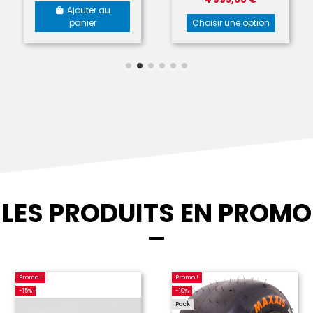
Ajouter au
panier
Choisir une option
LES PRODUITS EN PROMO
Promo !
Promo !
-15%
-10%
Pack