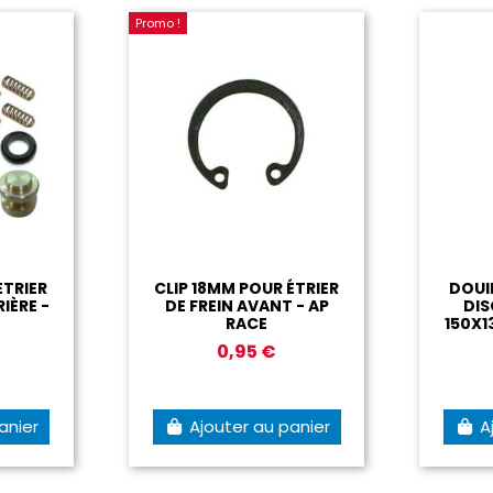
R DISQUE
VIS 6X74 MM POUR
 150X13
FIXATION DE
F
N-KR
PLAQUETTES DE FREIN
AR AP-RACE 01
0 €
8,95 €
au panier
Ajouter au panier