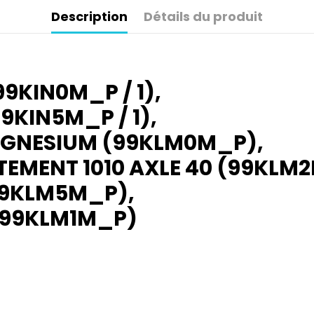
Description
Détails du produit
9KIN0M_P / 1),
9KIN5M_P / 1),
AGNESIUM (99KLM0M_P),
EMENT 1010 AXLE 40 (99KLM
99KLM5M_P),
(99KLM1M_P)