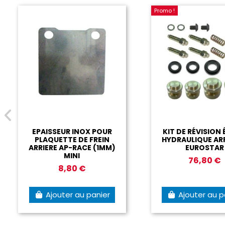
Promo !
JOINT TORIQUE DE
FLANGE POU
27MM POUR ÉTRIER DE
DE FREIN
FREIN AVANT AP-
PAROLI
RACE01
40,0
14,40 €
Ajouter au panier
Ajouter 