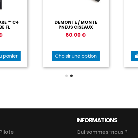
 ™ C4
DEMONTE / MONTE
RE
FL
PNEUS CISEAUX
A
60,00 €
anier
Choisir une option
A
INFORMATIONS
Pilote
Qui sommes-nous ?