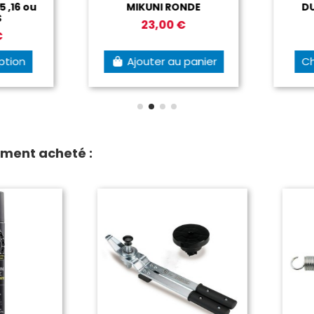
 ,16 ou
MIKUNI RONDE
DUR
23,00 €
tion
Ajouter au panier
Cho
ement acheté :