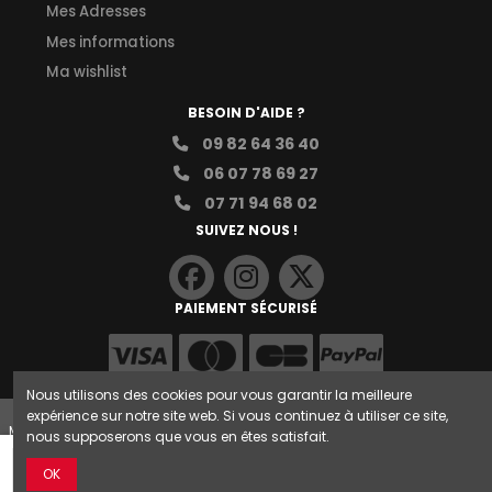
Mes Adresses
Mes informations
Ma wishlist
BESOIN D'AIDE ?
09 82 64 36 40
06 07 78 69 27
07 71 94 68 02
SUIVEZ NOUS !
PAIEMENT SÉCURISÉ
Nous utilisons des cookies pour vous garantir la meilleure
expérience sur notre site web. Si vous continuez à utiliser ce site,
MF Kart Concept © 2026 |
Conditions Générales de Vente
|
Mentions
nous supposerons que vous en êtes satisfait.
Légales
Ajouter au panier
OK
Réalisé par :
Reg Agency